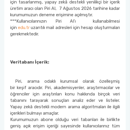
için tasarlanmış, yapay zekâ destekli yenilikçi bir içerik
üretim aracı olan Piri AI, 7 Ağustos 2026 tarihine kadar
Kurumsal Açık Erişim
Hizmet Standartları
kurumumuzun deneme erişimine açılmıştır.
***Kullanıcılarınızın Piri AI'ı kullanabilmesi
Veri Tabanları Tarama (EDS)
İç Kontrol Standartları
için
edu.tr
uzantılı mail adresleri için hesap oluşturmaları
gerekmektedir.
Kalite Komisyonu
Veritabanı İçerik:
Piri, arama odaklı kurumsal olarak özelleşmiş
bir keşif aracıdır. Piri, akademisyenler, araştırmacılar ve
öğrenciler için araştırılan konu hakkında birçok veri
tabanını tarayarak sonuçları analiz eder ve listeler.
Yapay zekâ destekli modern arama algoritmaları ile ilgili
içerikleri bulmayı amaçlar.
Kurumumuzun abone olduğu veri tabanları ile birlikte
geniş açık erişim içeriği sayesinde kullanıcılarınız tüm