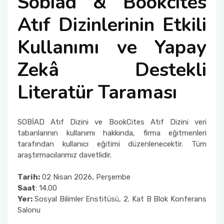
Sobiad & Bookcites
Atıf Dizinlerinin Etkili
Kurumsal Açık Erişim
Hizmet Standartları
Kullanımı ve Yapay
Veri Tabanları Tarama (EDS)
İç Kontrol Standartları
Zekâ Destekli
Kalite Komisyonu
Literatür Taraması
SOBİAD Atıf Dizini ve BookCites Atıf Dizini veri
tabanlarının kullanımı hakkında, firma eğitmenleri
tarafından kullanıcı eğitimi düzenlenecektir. Tüm
araştırmacılarımız davetlidir.
Tarih:
02 Nisan 2026, Perşembe
Saat
: 14.00
Yer:
Sosyal Bilimler Enstitüsü, 2. Kat B Blok Konferans
Salonu