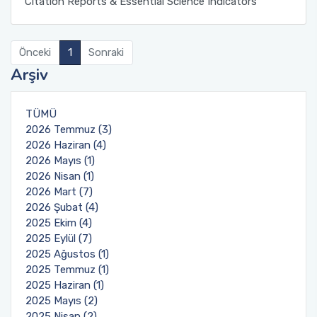
Citation Reports & Essential Science Indicators
Kurumsal Açık Erişim
Hizmet Standartları
Önceki
1
Sonraki
Veri Tabanları Tarama (EDS)
İç Kontrol Standartları
Arşiv
Kalite Komisyonu
TÜMÜ
2026 Temmuz (3)
2026 Haziran (4)
2026 Mayıs (1)
2026 Nisan (1)
2026 Mart (7)
2026 Şubat (4)
2025 Ekim (4)
2025 Eylül (7)
2025 Ağustos (1)
2025 Temmuz (1)
2025 Haziran (1)
2025 Mayıs (2)
2025 Nisan (2)